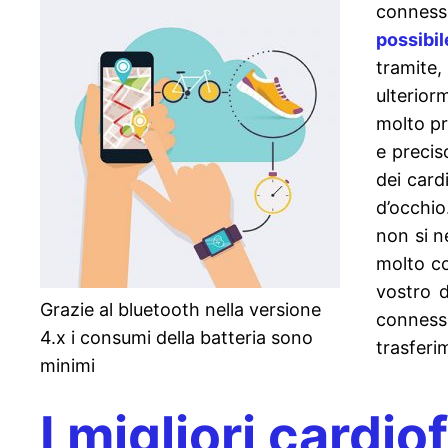
connessi
possibi
tramite
ulterior
molto pr
e precis
dei card
d’occhio
non si n
molto co
vostro d
Grazie al bluetooth nella versione
conness
4.x i consumi della batteria sono
trasferi
minimi
I migliori cardi