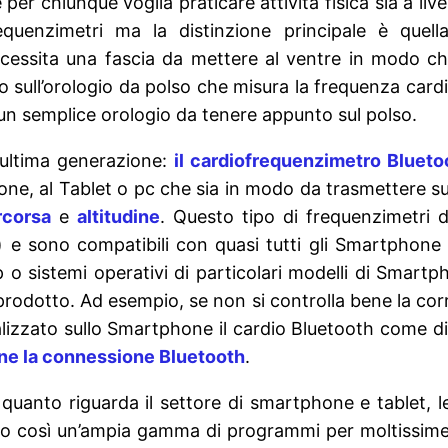
er chiunque voglia praticare attività fisica sia a live
requenzimetri ma la distinzione principale è quel
cessita una fascia da mettere al ventre in modo che
to sull’orologio da polso che misura la frequenza car
un semplice orologio da tenere appunto sul polso.
i ultima generazione:
il cardiofr
equenzimetro Bl
ueto
one, al Tablet o pc che sia in modo da trasmettere s
rcorsa
e
altitudine
. Questo tipo di frequenzimetri 
cio) e sono compatibili con quasi tutti gli Smartphon
 o sistemi operativi di particolari modelli di Smartp
prodotto. Ad esempio, se non si controlla bene la cor
alizzato sullo Smartphone il cardio Bluetooth come di
ene
la connessione Bluetooth
.
 quanto riguarda il settore di smartphone e tablet, l
o così un’ampia gamma di programmi per moltissime 