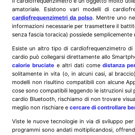
Il cardiofrequenzimetro è un oggetto molto utile p
amatoriale. Esistono vari modelli di cardiof
cardiofrequenzimetri da polso
. Mentre uno ne
informazioni necessarie per trasmettere il batti
senza fascia toracica) possiede semplicemente 
Esiste un altro tipo di cardiofrequenzimetro d
cardio può collegarsi direttamente allo Smartph
calorie bruciate
e altri dati come
distanza pe
solitamente in vita (o, in alcuni casi, al brac
modelli non risultino compatibili con alcune App
cose sono compatibili leggendo le istruzioni sul 
cardio Bluetooth, rischiamo di non trovare visu
meglio non rischiare e
cercare di controllare b
Viste le nuove tecnologie in via di sviluppo per
programmi sono andati moltiplicandosi, offrend