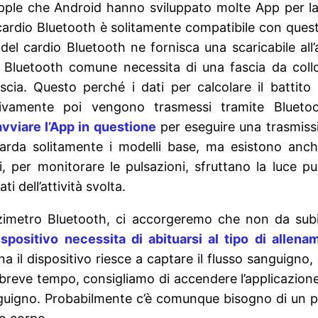
Apple che Android hanno sviluppato molte App per l
cardio Bluetooth è solitamente compatibile con quest
el cardio Bluetooth ne fornisca una scaricabile all’
Bluetooth comune necessita di una fascia da collo
scia. Questo perché i dati per calcolare il battito
ivamente poi vengono trasmessi tramite Bluetoo
avviare l’App in questione
per eseguire una trasmiss
uarda solitamente i modelli base, ma esistono anch
i, per monitorare le pulsazioni, sfruttano la luce pu
i dell’attività svolta.
zimetro Bluetooth, ci accorgeremo che non da subit
dispositivo necessita di abituarsi al tipo di allen
na il dispositivo riesce a captare il flusso sanguigno
 breve tempo, consigliamo di accendere l’applicazione
nguigno. Probabilmente c’è comunque bisogno di un po