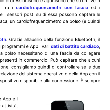
llo professionistico e agonistico che su un livello
la fra i
cardiofrequenzimetri con fascia
ed i
 i sensori posti su di essa possono captare le
diaca, un cardiofrequenzimetro da polso (e quindi
oth
. Grazie all’ausilio della funzione Bluetooth, il
u programmi e App i vari
dati di battito cardiaco
,
da polso necessitano di una fascia da collegare
e presenti in commercio. Può capitare che alcuni
hone, consigliamo quindi di controllare se le due
relazione del sistema operativo o della App con il
spositivo disponibile alla connessione. È sempre
e App e i
attività,