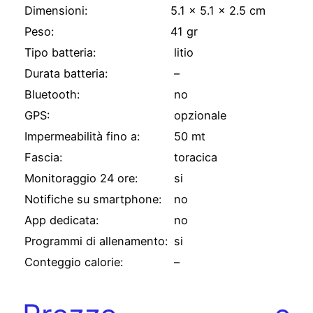
Dimensioni:
5.1 x 5.1 x 2.5 cm
Peso:
41 gr
Tipo batteria:
litio
Durata batteria:
–
Bluetooth:
no
GPS:
opzionale
Impermeabilità fino a:
50 mt
Fascia:
toracica
Monitoraggio 24 ore:
si
Notifiche su smartphone:
no
App dedicata:
no
Programmi di allenamento:
si
Conteggio calorie:
–