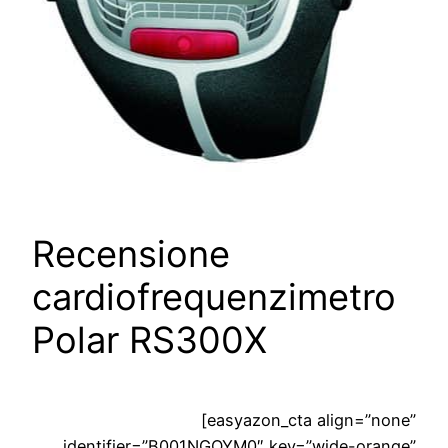
Recensione
cardiofrequenzimetro
Polar RS300X
[easyazon_cta align=”none”
identifier=”B001NGOYM0″ key=”wide-orange”