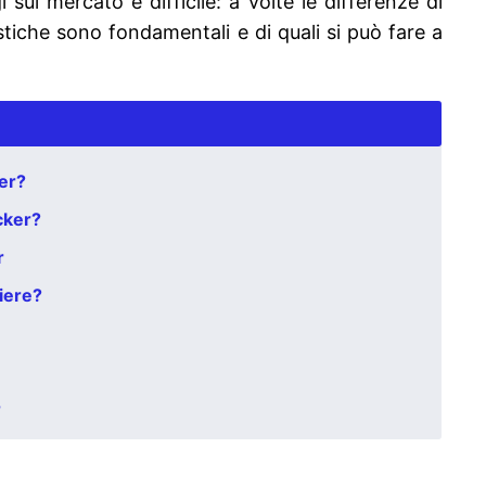
 sul mercato è difficile: a volte le differenze di
istiche sono fondamentali e di quali si può fare a
ker?
cker?
r
liere?
r